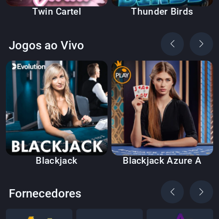
Twin Cartel
Thunder Birds
Jogos ao Vivo
Blackjack
Blackjack Azure A
Fornecedores