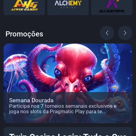
Promoções
Semana Dourada
Participa nos 7 torneios semanais exclusivos e
joga nos slots da Pragmatic Play para te
habilitares a uma fatia de
6.000 € em prémios
semanais
.