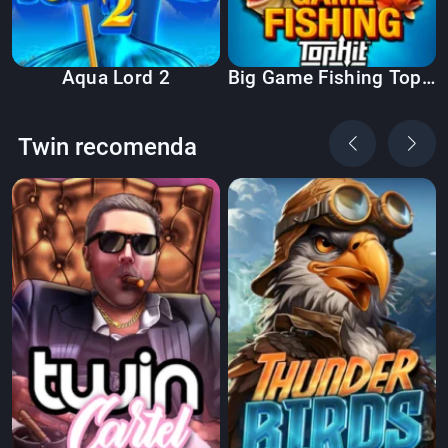
Aqua Lord 2
Big Game Fishing Top
Hit
Twin recomenda