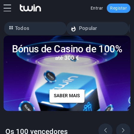
Entrar
Registar
Popular
Todos
Bónus de Casino de 100%
Fortuna Viva
Um Torneio de 5.000 €
até
300 €
SABER MAIS
SABER MAIS
Os 100 vencedores