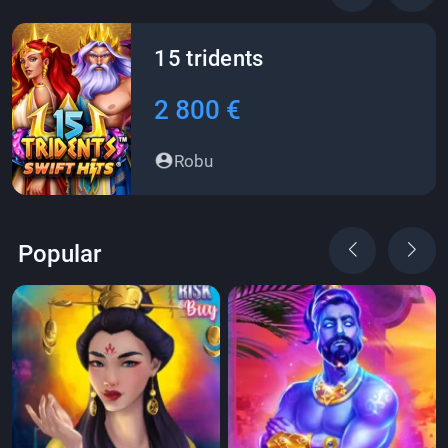
15 tridents
2 800 €
Robu
Popular