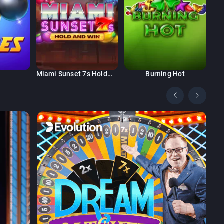
Miami Sunset 7s Hold
Burning Hot
and Win