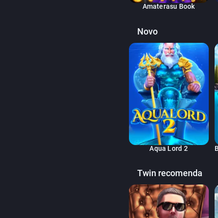
Amaterasu Book
Novo
Aqua Lord 2
B
H
Twin recomenda