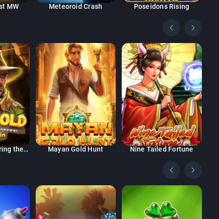
st MW
Meteoroid Crash
Poseidons Rising
ring the
Mayan Gold Hunt
Nine Tailed Fortune
Pi