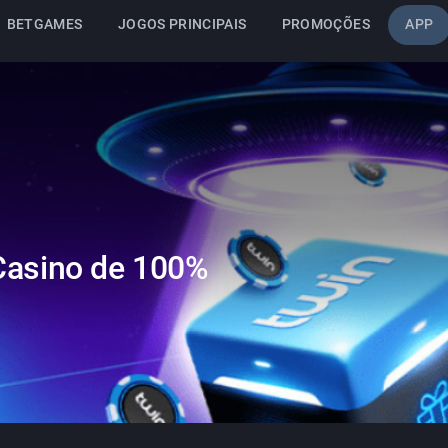
BETGAMES
JOGOS PRINCIPAIS
PROMOÇÕES
APP
va
Casino de 100%
iário
.000 €