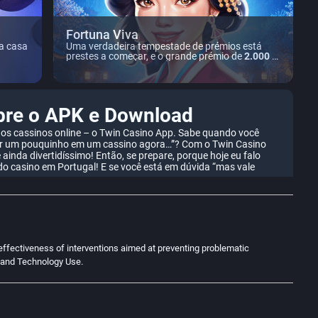
Fortuna Viva
ra casa
Uma verdadeira tempestade de prémios está
prestes a começar, e o grande prémio de
2.000 €
pode ser teu!
bre o APK e Download
os cassinos online – o Twin Casino App. Sabe quando você
gar um pouquinho em um cassino agora…”? Com o Twin Casino
ainda divertidíssimo! Então, se prepare, porque hoje eu falo
 do casino em Portugal! E se você está em dúvida “mas vale
effectiveness of interventions aimed at preventing problematic
t and Technology Use.